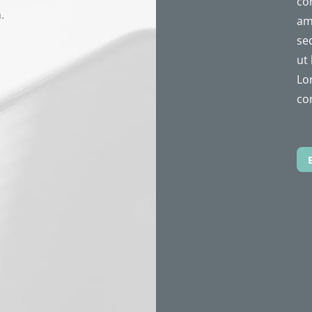
con
.
ame
se
ut
Lo
co