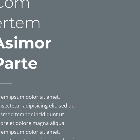
Com
ertem
Asimor
Parte
rem ipsum dolor sit amet,
sec­te­tur adipi­si­cing elit, sed do
s­mod tempor inci­did­unt ut
bore et dolore magna aliqua.
rem ipsum dolor sit amet,