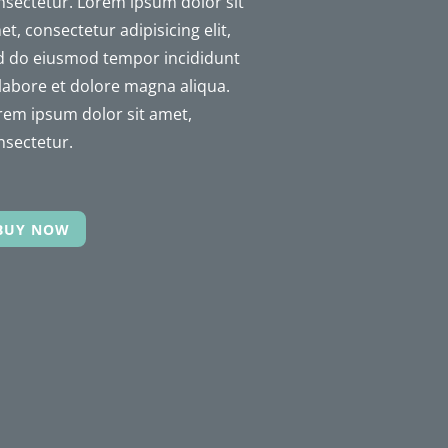
sec­te­tur. Lorem ipsum dolor sit
t, consec­te­tur adipi­si­cing elit,
d do eius­mod tempor inci­did­unt
 labore et dolore magna aliqua.
rem ipsum dolor sit amet,
nsectetur.
BUY NOW