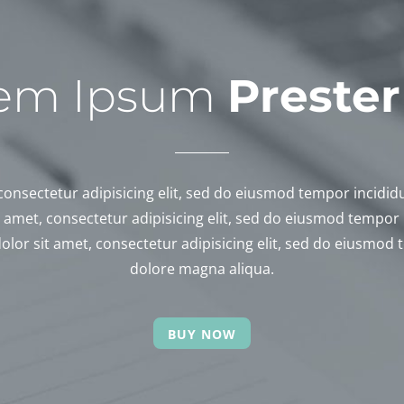
em Ipsum
Pres­ter
nsec­te­tur adipi­si­cing elit, sed do eius­mod tempor inci­di
met, consec­te­tur adipi­si­cing elit, sed do eius­mod tempor 
r sit amet, consec­te­tur adipi­si­cing elit, sed do eius­mod t
dolore magna aliqua.
BUY NOW