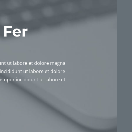
 Fer
d­unt ut labore et dolore magna
inci­did­unt ut labore et dolore
empor inci­did­unt ut labore et