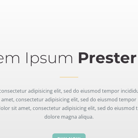
em Ipsum
Pres­ter
nsec­te­tur adipi­si­cing elit, sed do eius­mod tempor inci­di
met, consec­te­tur adipi­si­cing elit, sed do eius­mod tempor 
r sit amet, consec­te­tur adipi­si­cing elit, sed do eius­mod t
dolore magna aliqua.