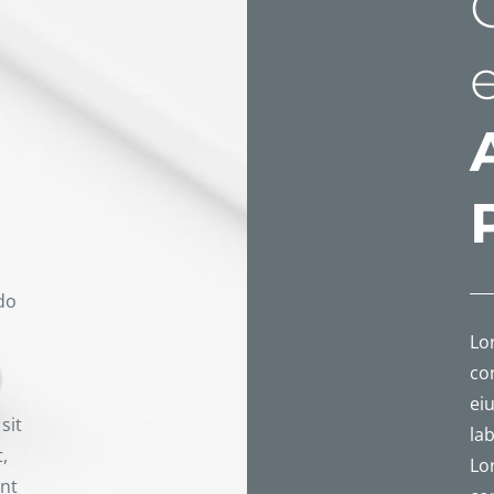
 do
Lo
con
eiu
sit
la
t,
Lo
unt