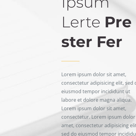
Ipsum
Lerte
Pre
s­ter Fer
Lorem ipsum dolor sit amet,
consec­te­tur adipi­si­cing elit, sed
eius­mod tempor inci­did­unt ut
labore et dolore magna aliqua.
Lorem ipsum dolor sit amet,
consec­te­tur. Lorem ipsum dolor 
amet, consec­te­tur adipi­si­cing eli
sed do eius­mod tempor inci­did­