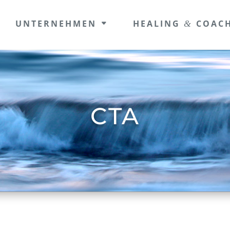
UNTER­NEH­MEN
HEALING
COAC
&
CTA