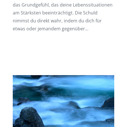
das Grund­ge­fühl, das deine Lebens­si­tua­tio­nen
am Stärks­ten beein­träch­tigt. Die Schuld
nimmst du direkt wahr, indem du dich für
etwas oder jeman­dem gegen­über...