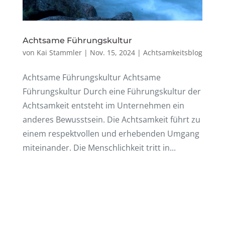
Acht­same Führungskultur
von
Kai Stammler
|
Nov. 15, 2024
|
Achtsamkeitsblog
Acht­same Führungskultur Acht­same
Führungskultur Durch eine Führungs­kul­tur der
Acht­sam­keit entsteht im Unter­neh­men ein
ande­res Bewusst­sein. Die Acht­sam­keit führt zu
einem respekt­vol­len und erhe­ben­den Umgang
mitein­an­der. Die Mensch­lich­keit tritt in...