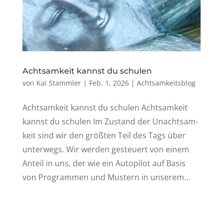
Acht­sam­keit kannst du schulen
von
Kai Stammler
|
Feb. 1, 2026
|
Achtsamkeitsblog
Acht­sam­keit kannst du schulen Acht­sam­keit
kannst du schulen Im Zustand der Unacht­sam­
keit sind wir den größ­ten Teil des Tags über
unter­wegs. Wir werden gesteu­ert von einem
Anteil in uns, der wie ein Auto­pi­lot auf Basis
von Program­men und Mustern in unse­rem...