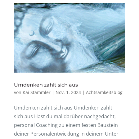
Umden­ken zahlt sich aus
von
Kai Stammler
|
Nov. 1, 2024
|
Achtsamkeitsblog
Umden­ken zahlt sich aus Umden­ken zahlt
sich aus Hast du mal darüber nach­ge­dacht,
perso­nal Coaching zu einem festen Baustein
deiner Perso­nal­ent­wick­lung in deinem Unter­